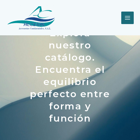
Ir
MAI
al
contenido
ME
Explora
nuestro
catálogo.
Encuentra el
equilibrio
perfecto entre
forma y
función