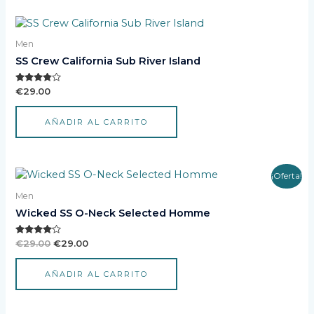
Men
SS Crew California Sub River Island
Valorado
€
29.00
con
3.67
de 5
AÑADIR AL CARRITO
El
El
¡Oferta!
precio
precio
Men
original
actual
era:
es:
Wicked SS O-Neck Selected Homme
€29.00.
€29.00.
Valorado
€
29.00
€
29.00
con
4.00
de 5
AÑADIR AL CARRITO