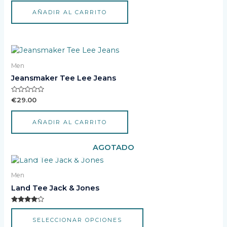
3.50
de 5
AÑADIR AL CARRITO
Men
Jeansmaker Tee Lee Jeans
Valorado
€
29.00
con
0
de
AÑADIR AL CARRITO
5
AGOTADO
Este
producto
Men
tiene
Land Tee Jack & Jones
múltiples
variantes.
Valorado
Las
con
SELECCIONAR OPCIONES
4.00
opciones
de 5