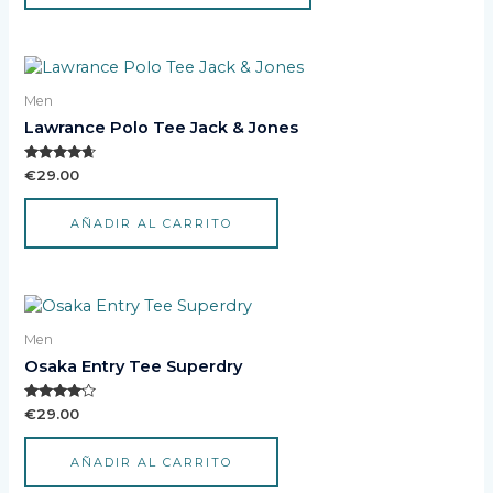
se
pueden
elegir
en
Men
la
Lawrance Polo Tee Jack & Jones
página
de
Valorado
€
29.00
producto
con
4.50
de 5
AÑADIR AL CARRITO
Men
Osaka Entry Tee Superdry
Valorado
€
29.00
con
4.00
de 5
AÑADIR AL CARRITO