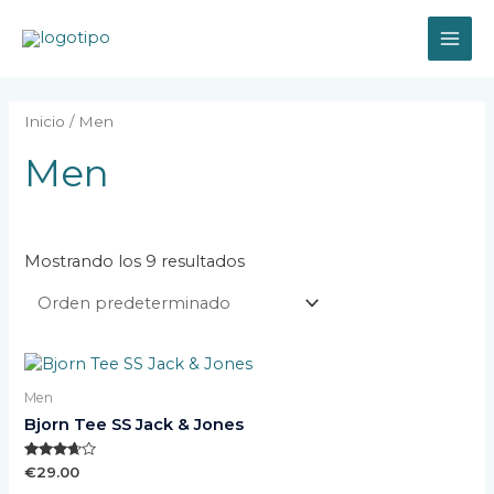
Ir
MAI
al
contenido
ME
Inicio
/ Men
Men
Mostrando los 9 resultados
Men
Bjorn Tee SS Jack & Jones
Valorado
€
29.00
con