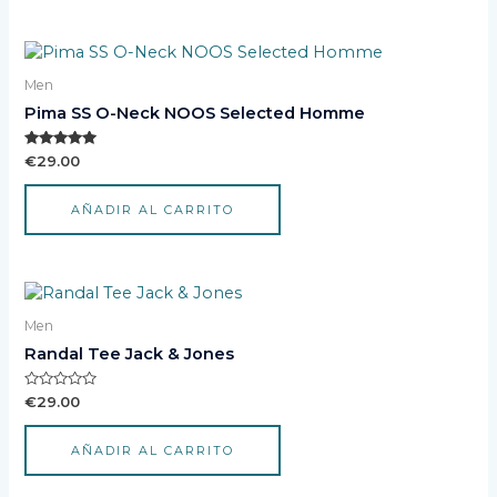
Men
Pima SS O-Neck NOOS Selected Homme
Valorado
€
29.00
con
5.00
de 5
AÑADIR AL CARRITO
Men
Randal Tee Jack & Jones
Valorado
€
29.00
con
0
de
AÑADIR AL CARRITO
5