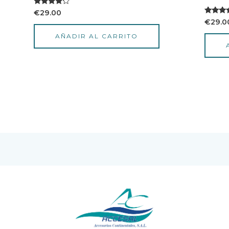
Valorado
€
29.00
con
Valorad
€
29.0
4.00
5.00
de 5
de 5
AÑADIR AL CARRITO