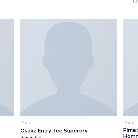
Men
Men
Pima
Osaka Entry Tee Superdry
Hom