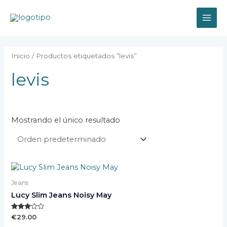
Ir
MAI
al
contenido
ME
Inicio
/ Productos etiquetados “levis”
levis
Mostrando el único resultado
Jeans
Lucy Slim Jeans Noisy May
Valorado
€
29.00
con