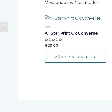
Mostrando los 2 resultados
Shoes
ALTERNAR ALTO CONTRASTE
All Star Print Ox Converse
Valorado
€
29.00
con
0
de
AÑADIR AL CARRITO
5