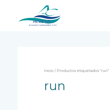
Ir
al
contenido
Inicio
/ Productos etiquetados “run”
run