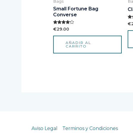
Bags
Ba
Small Fortune Bag
Cl
Converse
Va
€
co
Valorado
€
29.00
3.
con
de
4.00
de 5
AÑADIR AL
CARRITO
Aviso Legal
Terminos y Condiciones