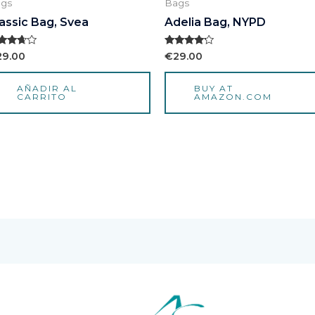
gs
Bags
assic Bag, Svea
Adelia Bag, NYPD
lorado
Valorado
29.00
€
29.00
n
con
50
4.00
 5
de 5
AÑADIR AL
BUY AT
CARRITO
AMAZON.COM