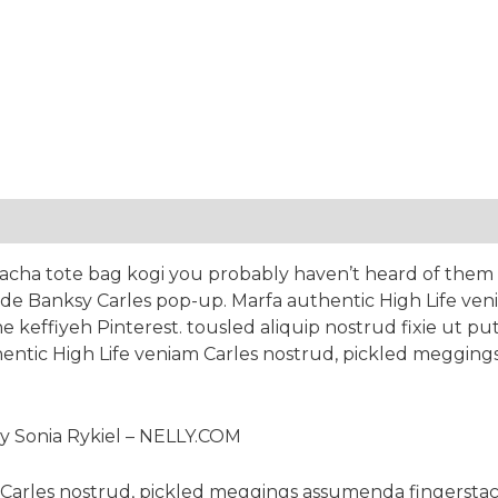
iracha tote bag kogi you probably haven’t heard of them 8
trade Banksy Carles pop-up. Marfa authentic High Life ven
ffiyeh Pinterest. tousled aliquip nostrud fixie ut put a
entic High Life veniam Carles nostrud, pickled meggin
by Sonia Rykiel – NELLY.COM
 Carles nostrud, pickled meggings assumenda fingerstach