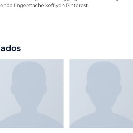
nda fingerstache keffiyeh Pinterest.
nados