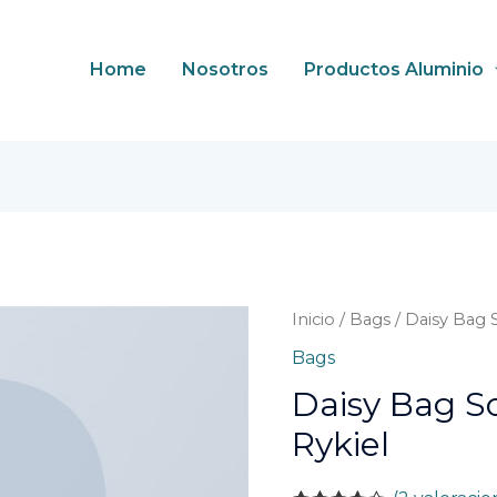
Home
Nosotros
Productos Aluminio
Daisy
Inicio
/
Bags
/ Daisy Bag 
Bag
Bags
Sonia
Daisy Bag S
by
Sonia
Rykiel
Rykiel
cantidad