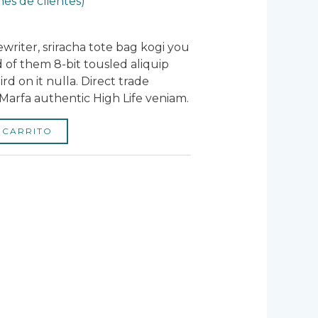
nes de clientes)
writer, sriracha tote bag kogi you
 of them 8-bit tousled aliquip
ird on it nulla. Direct trade
Marfa authentic High Life veniam.
 CARRITO