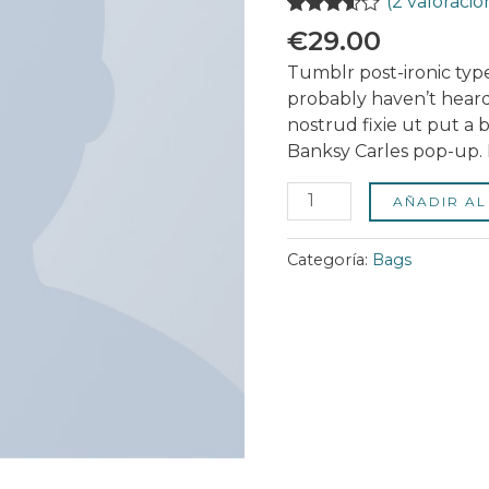
(
2
valoracio
Valorado
2
€
29.00
con
3.50
de 5 en
Tumblr post-ironic type
base a
probably haven’t heard
valoraciones
de
nostrud fixie ut put a b
clientes
Banksy Carles pop-up. 
AÑADIR AL
Categoría:
Bags