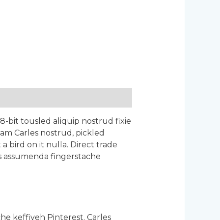
-bit tousled aliquip nostrud fixie
iam Carles nostrud, pickled
 bird on it nulla. Direct trade
gs assumenda fingerstache
e keffiyeh Pinterest. Carles