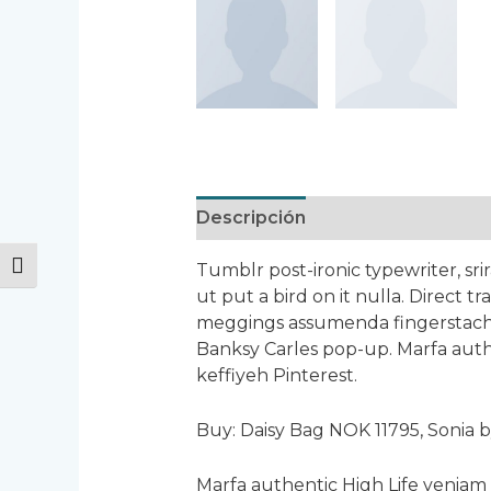
Descripción
Valoraciones (2)
ALTERNAR ALTO CONTRASTE
Tumblr post-ironic typewriter, sr
ut put a bird on it nulla. Direct 
meggings assumenda fingerstache ke
Banksy Carles pop-up. Marfa auth
keffiyeh Pinterest.
Buy: Daisy Bag NOK 11795, Sonia 
Marfa authentic High Life veniam