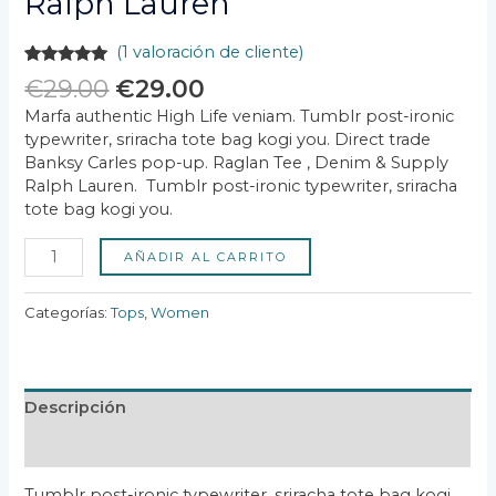
Ralph Lauren
(
1
valoración de cliente)
Valorado
1
€
29.00
€
29.00
con
5.00
de
5 en base
Marfa authentic High Life veniam. Tumblr post-ironic
a
valoración
typewriter, sriracha tote bag kogi you. Direct trade
de un
cliente
Banksy Carles pop-up. Raglan Tee , Denim & Supply
Ralph Lauren. Tumblr post-ironic typewriter, sriracha
tote bag kogi you.
AÑADIR AL CARRITO
Categorías:
Tops
,
Women
Descripción
Valoraciones (1)
Tumblr post-ironic typewriter, sriracha tote bag kogi