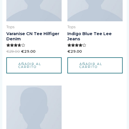
Tops
Tops
Varanise CN Tee Hilfiger
Indigo Blue Tee Lee
Denim
Jeans
Valorado
Valorado
€
29.00
€
29.00
€
29.00
con
con
3.50
4.00
de 5
de 5
AÑADIR AL
AÑADIR AL
CARRITO
CARRITO