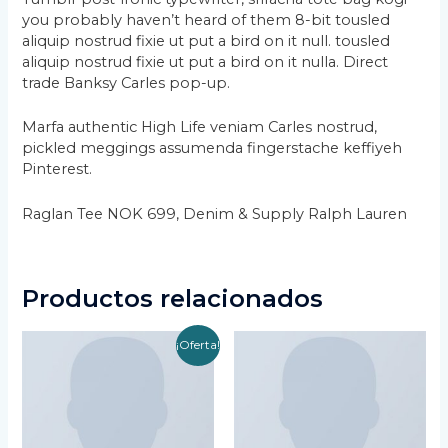
you probably haven’t heard of them 8-bit tousled
aliquip nostrud fixie ut put a bird on it null. tousled
aliquip nostrud fixie ut put a bird on it nulla. Direct
trade Banksy Carles pop-up.
Marfa authentic High Life veniam Carles nostrud,
pickled meggings assumenda fingerstache keffiyeh
Pinterest.
Raglan Tee NOK 699, Denim & Supply Ralph Lauren
Productos relacionados
El
El
¡Oferta!
precio
precio
original
actual
era:
es:
€29.00.
€29.00.