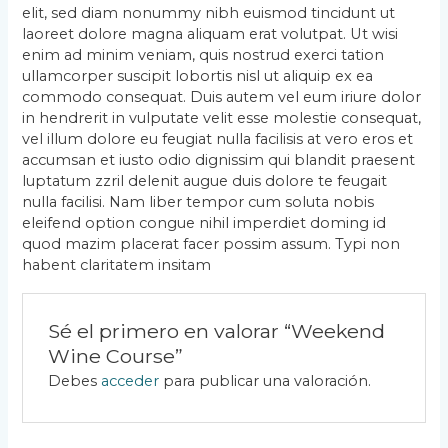
elit, sed diam nonummy nibh euismod tincidunt ut
laoreet dolore magna aliquam erat volutpat. Ut wisi
enim ad minim veniam, quis nostrud exerci tation
ullamcorper suscipit lobortis nisl ut aliquip ex ea
commodo consequat. Duis autem vel eum iriure dolor
in hendrerit in vulputate velit esse molestie consequat,
vel illum dolore eu feugiat nulla facilisis at vero eros et
accumsan et iusto odio dignissim qui blandit praesent
luptatum zzril delenit augue duis dolore te feugait
nulla facilisi. Nam liber tempor cum soluta nobis
eleifend option congue nihil imperdiet doming id
quod mazim placerat facer possim assum. Typi non
habent claritatem insitam
Sé el primero en valorar “Weekend
Wine Course”
Debes
acceder
para publicar una valoración.