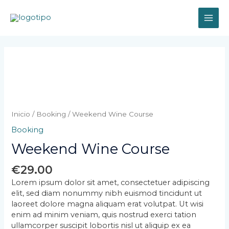
Ir
MAI
al
contenido
ME
Weekend
Wine
Course
cantidad
Inicio
/
Booking
/ Weekend Wine Course
Booking
Weekend Wine Course
€
29.00
Lorem ipsum dolor sit amet, consectetuer adipiscing
elit, sed diam nonummy nibh euismod tincidunt ut
laoreet dolore magna aliquam erat volutpat. Ut wisi
enim ad minim veniam, quis nostrud exerci tation
ullamcorper suscipit lobortis nisl ut aliquip ex ea