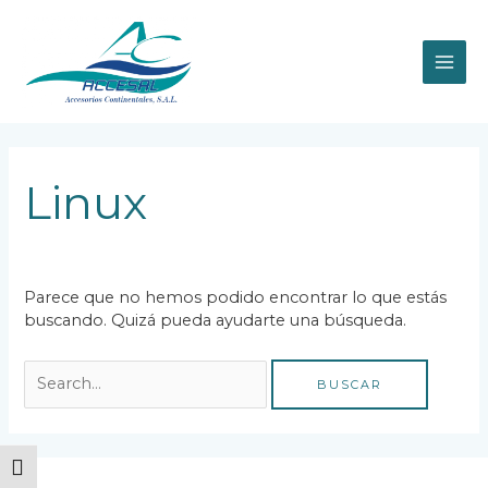
Ir
MAI
al
contenido
ME
Buscar
por:
Linux
Parece que no hemos podido encontrar lo que estás
buscando. Quizá pueda ayudarte una búsqueda.
ALTERNAR ALTO CONTRASTE