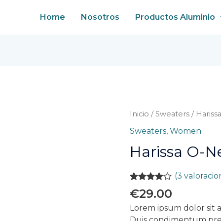
Home
Nosotros
Productos Aluminio
Harissa
Inicio
/
Sweaters
/ Haris
O-
Sweaters
,
Women
Neck
Harissa O-N
Sweat
cantidad
(
3
valoracio
Valorado
3
€
29.00
con
4.00
de 5 en
Lorem ipsum dolor sit a
base a
Duis condimentum pret
valoraciones