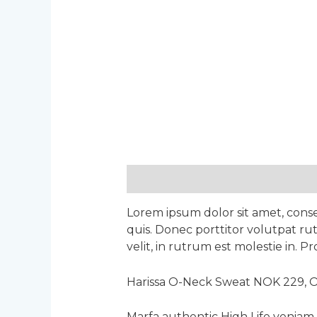
Descripción
Valoraciones (3)
Lorem ipsum dolor sit amet, conse
quis. Donec porttitor volutpat rut
velit, in rutrum est molestie in. Pr
Harissa O-Neck Sweat NOK 229, 
Marfa authentic High Life veniam