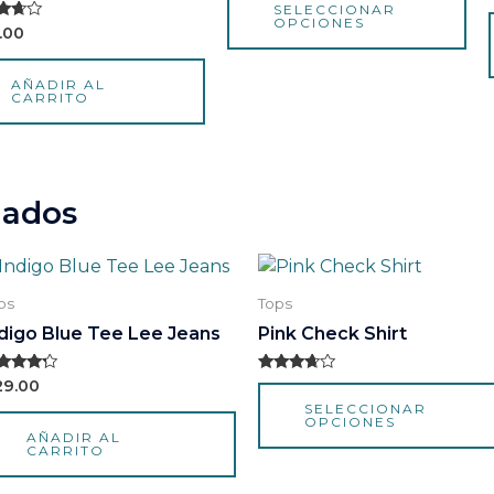
SELECCIONAR
0
op
OPCIONES
de
ado
.00
5
se
pu
AÑADIR AL
CARRITO
ele
en
la
pá
nados
de
pr
ps
Tops
digo Blue Tee Lee Jeans
Pink Check Shirt
lorado
Valorado
29.00
n
con
SELECCIONAR
00
3.50
OPCIONES
 5
de 5
AÑADIR AL
CARRITO