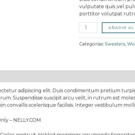
de
vulputate quis ,vel pu
clientes
porttitor volutpat rut
AÑADIR AL
Categorías:
Sweaters
,
Wo
ctetur adipiscing elit. Duis condimentum pretium turpis
rum. Suspendisse suscipit arcu velit, in rutrum est moles
oin convallis scelerisque facilisis. Integer vestibulum mollis
Only – NELLY.COM
 Carles nostrud, pickled meggings assumenda fingerstach