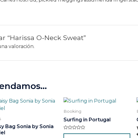
rar “Harissa O-Neck Sweat”
na valoración.
mendamos…
Es
pr
Booking
tie
s
Surfing in Portugal
múl
sy Bag Sonia by Sonia
var
iel
Valorado
Las
con