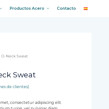
Productos Acero
Contacto
sa O-Neck Sweat
eck Sweat
nes de clientes)
met, consectetur adipiscing elit.
ium turpis, vel pulvinar diam