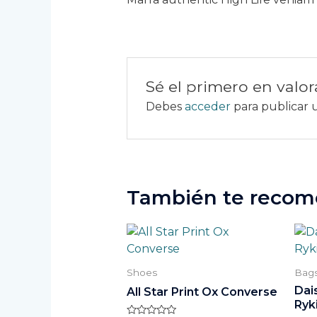
Sé el primero en valo
Debes
acceder
para publicar u
También te reco
Shoes
Bag
Dai
All Star Print Ox Converse
Ryk