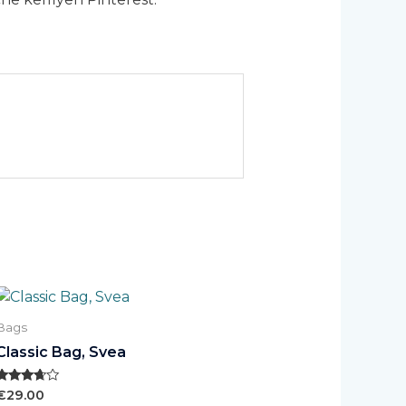
te
oducto
Bags
ne
Classic Bag, Svea
tiples
iantes.
Valorado
€
29.00
con