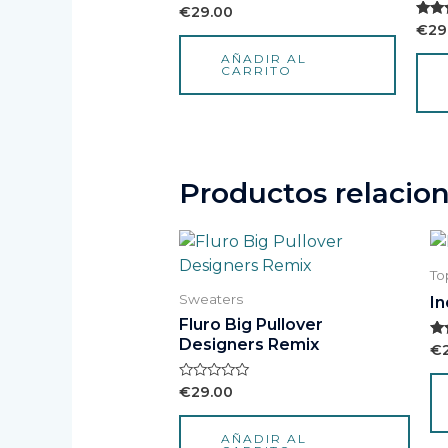
Valorado
€
29.00
con
Valor
€
29
0
con
de
3.50
AÑADIR AL
5
de 5
CARRITO
Productos relacio
To
Sweaters
In
Fluro Big Pullover
Designers Remix
Va
€
co
4.
de
Valorado
€
29.00
con
0
de
AÑADIR AL
5