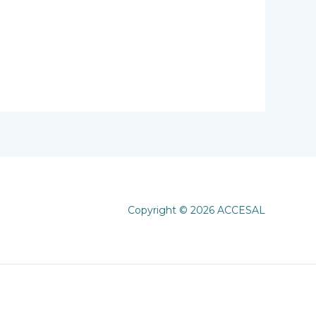
elegir
en
la
página
de
producto
Copyright © 2026 ACCESAL