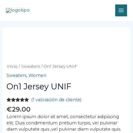
Ir
MAI
al
contenido
ME
On1
Jersey
UNIF
cantidad
Inicio
/
Sweaters
/ On1 Jersey UNIF
Sweaters
,
Women
On1 Jersey UNIF
(
1
valoración de cliente)
Valorado
1
€
29.00
con
5.00
de
5 en base
Lorem ipsum dolor sit amet, consectetur adipiscing
a
valoración
elit. Duis condimentum pretium turpis, vel pulvinar
de un
cliente
diam vulputate quis ,vel pulvinar diam vulputate quis.