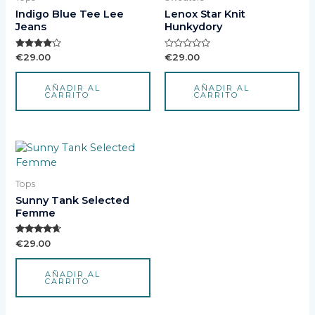
Indigo Blue Tee Lee
Lenox Star Knit
Jeans
Hunkydory
Valorado
Valorado
€
29.00
€
29.00
con
con
4.00
0
de 5
de
AÑADIR AL
AÑADIR AL
5
CARRITO
CARRITO
Tops
Sunny Tank Selected
Femme
Valorado
€
29.00
con
4.50
de 5
AÑADIR AL
CARRITO